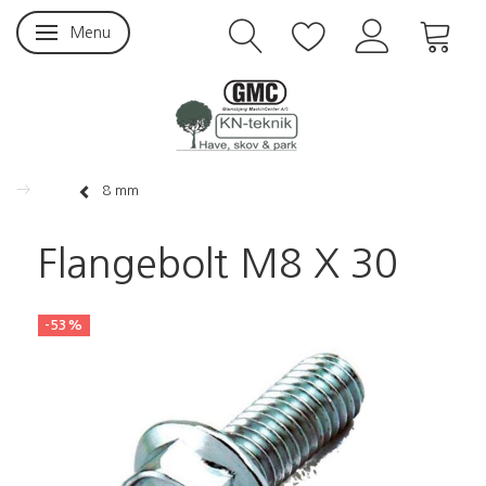
Menu
Skifte navigation
8 mm
Flangebolt M8 X 30
-53%