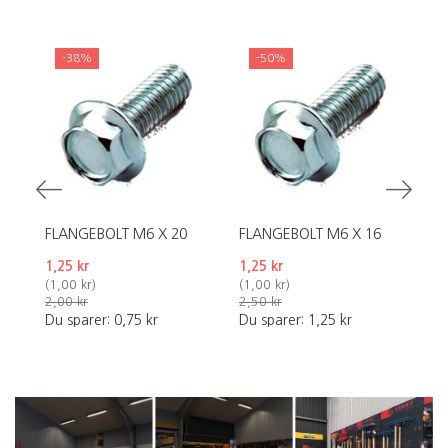
-38%
-50%
FLANGEBOLT M6 X 20
FLANGEBOLT M6 X 16
F
1,25 kr
1,25 kr
1,
(
1,00 kr
)
(
1,00 kr
)
(
1
2,00 kr
2,50 kr
2,
Du sparer:
0,75 kr
Du sparer:
1,25 kr
Du