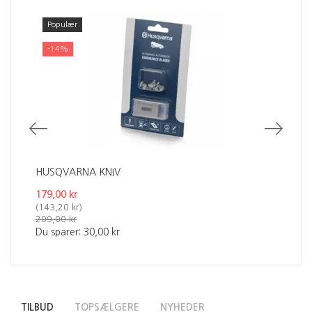
Populær
-14%
HUSQVARNA KNIV
HU
179,00 kr
209
(
143,20 kr
)
(
16
209,00 kr
249
Du sparer:
30,00 kr
Du 
TILBUD
TOPSÆLGERE
NYHEDER