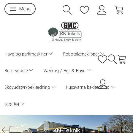
Menu
Skifte navigation
Have og parkmaskiner
Robotplæneklipper
Reservedele
Værktøj / Hus & Have
Skovudstyr/beklædning
Husqvarna beklædning
Legetøj
KN-Teknik