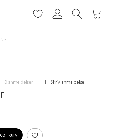
kive
0
anmeldelser
Skriv anmeldelse
r
æg i kurv