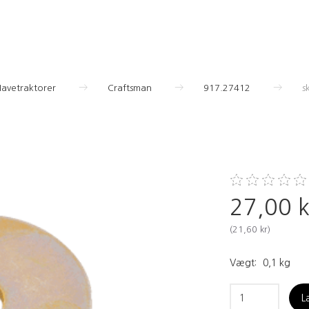
Havetraktorer
Craftsman
917.27412
s
27,00 k
(
21,60 kr
)
Vægt:
0,1 kg
L