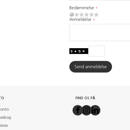
Bedømmelse
Anmeldelse
Send anmeldelse
TO
FIND OS PÅ
konto
ssebog
liste