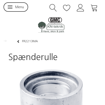
Menu
Skifte navigation
FR2213MA
Spænderulle