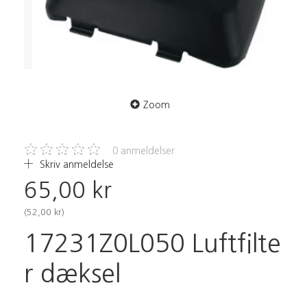
Zoom
0
anmeldelser
Skriv anmeldelse
65,00 kr
(
52,00 kr
)
17231Z0L050
Luftfilte
r dæksel