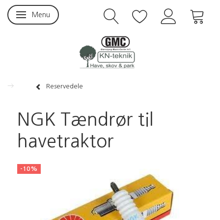
Menu
Skifte navigation
Reservedele
NGK Tændrør til
havetraktor
-10%