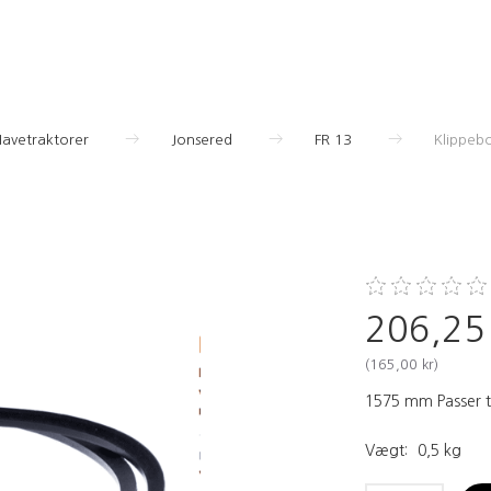
Havetraktorer
Jonsered
FR 13
Klippeb
206,25
(
165,00 kr
)
1575 mm Passer ti
Vægt:
0,5 kg