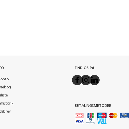
TO
FIND OS PÅ
konto
ssebog
liste
historik
BETALINGSMETODER
dsbrev