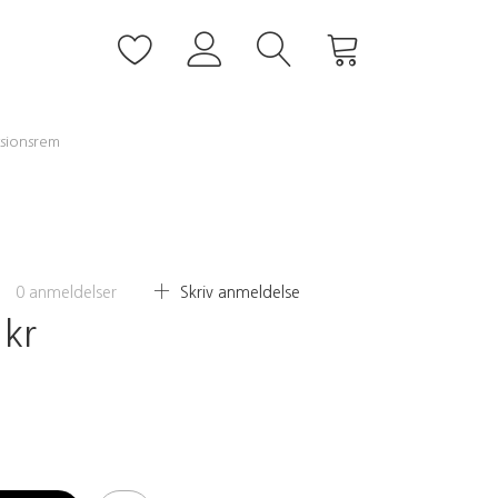
ssionsrem
0
anmeldelser
Skriv anmeldelse
 kr