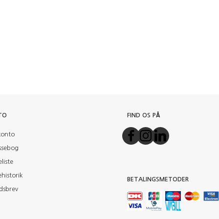
TO
FIND OS PÅ
konto
ssebog
liste
historik
BETALINGSMETODER
dsbrev