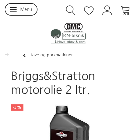
Menu
Skifte navigation
Have og parkmaskiner
Briggs&Stratton
motorolie 2 ltr.
-3%