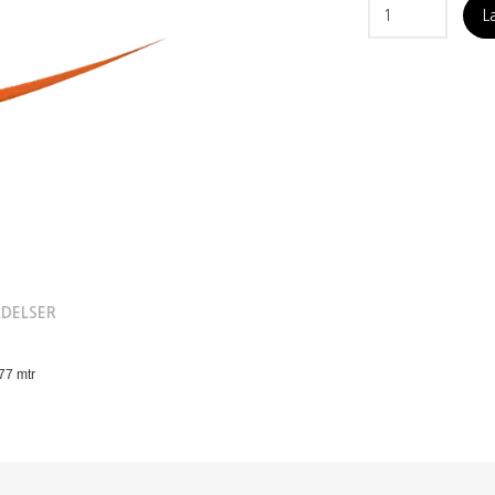
L
DELSER
77 mtr