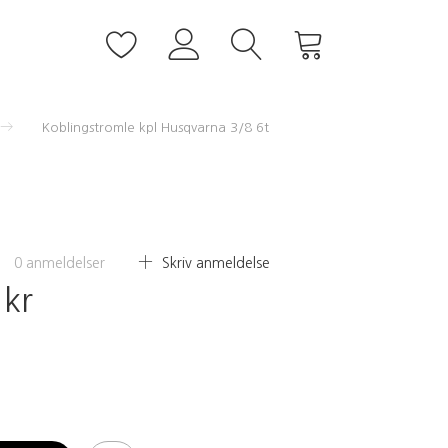
Koblingstromle kpl Husqvarna 3/8 6t
0
anmeldelser
Skriv anmeldelse
 kr