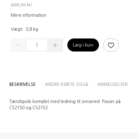
(
688,00 kr
)
Mere information
Vægt:
0,8 kg
Læg i kurv
BESKRIVELSE
ANDRE KØBTE OGSÅ
ANMELDELSER
Tændspole komplet med ledning til Jonsered. Passer på
CS2150 og CS2152