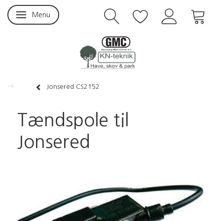
Menu
Skifte navigation
Jonsered CS2152
Tændspole til
Jonsered