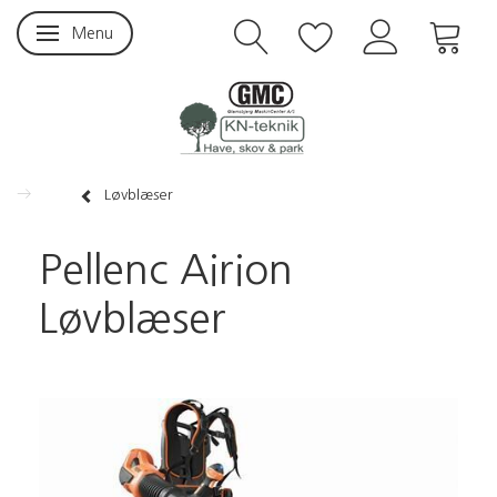
Menu
Skifte navigation
Løvblæser
Pellenc Airion
Løvblæser