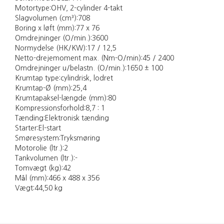
Motortype:
OHV, 2-cylinder 4-takt
Slagvolumen (cm³):
708
Boring x løft (mm):
77 x 76
Omdrejninger (O/min.):
3600
Normydelse (HK/KW):
17 / 12,5
Netto-drejemoment max. (Nm-O/min):
45 / 2400
Omdrejninger u/belastn. (O/min.):
1650 ± 100
Krumtap type:
cylindrisk, lodret
Krumtap-Ø (mm):
25,4
Krumtapaksel-længde (mm):
80
Kompressionsforhold:
8,7 : 1
Tænding:
Elektronisk tænding
Starter:
El-start
Smøresystem:
Tryksmøring
Motorolie (ltr.):
2
Tankvolumen (ltr.):
-
Tomvægt (kg):
42
Mål (mm):
466 x 488 x 356
Vægt:
44,50 kg