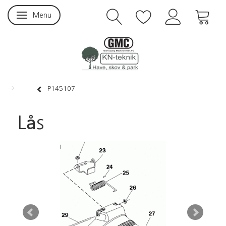
Menu
Skifte navigation
P145107
Lås