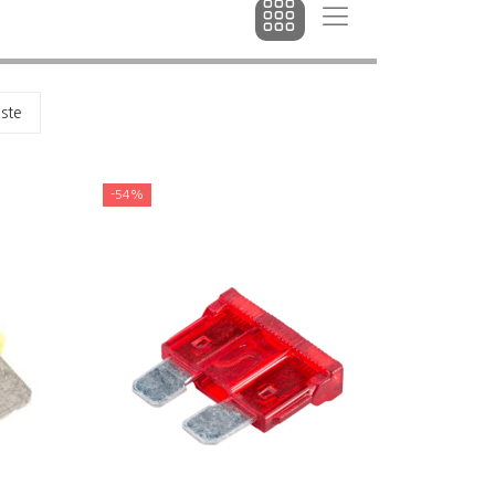
dste
-54%