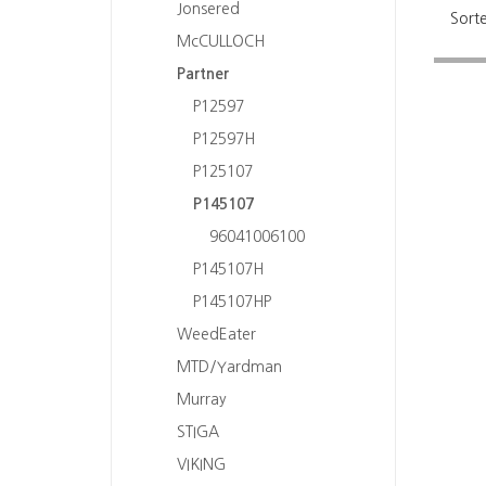
Jonsered
Sorte
McCULLOCH
Partner
P12597
P12597H
P125107
P145107
96041006100
P145107H
P145107HP
WeedEater
MTD/Yardman
Murray
STIGA
VIKING