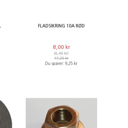
L
FLADSIKRING 10A RØD
8,00 kr
(
6,40 kr
)
17,25 kr
Du sparer:
9,25 kr