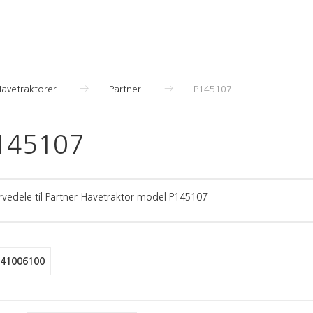
Havetraktorer
Partner
P145107
145107
rvedele til Partner Havetraktor model P145107
41006100