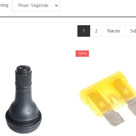
ring:
1
2
Næste
Si
-54%