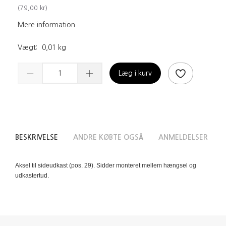
(
79,00 kr
)
Mere information
Vægt:
0,01 kg
Læg i kurv
BESKRIVELSE
ANDRE KØBTE OGSÅ
ANMELDELSER
Aksel til sideudkast (pos. 29). Sidder monteret mellem hængsel og
udkastertud.