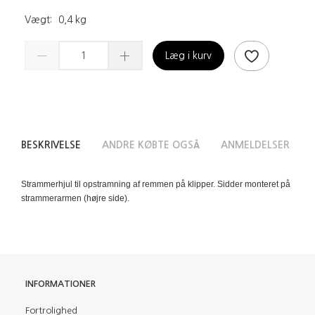
Vægt:
0,4 kg
Læg i kurv
BESKRIVELSE
ANDRE KØBTE OGSÅ
ANMELDELSER
Strammerhjul til opstramning af remmen på klipper. Sidder monteret på
strammerarmen (højre side).
INFORMATIONER
Fortrolighed