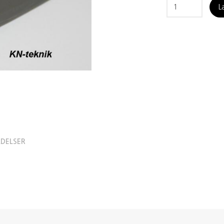
L
DELSER