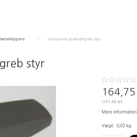
Plæneklippere
Husqvarna spændegreb styr
reb styr
164,75
(
131,80 kr
)
Mere information
Vægt:
0,02 kg