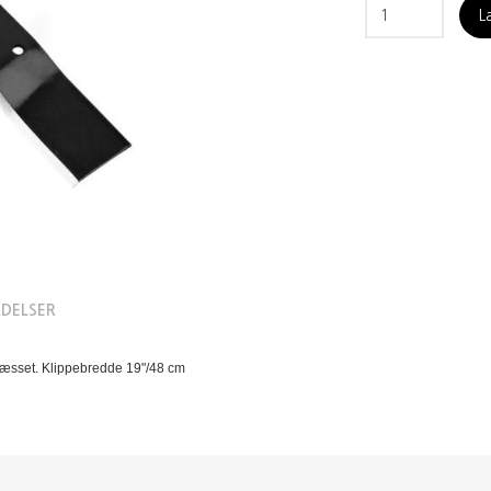
L
DELSER
græsset. Klippebredde 19"/48 cm