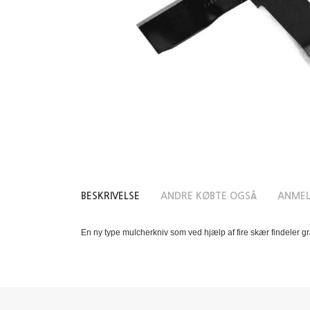
BESKRIVELSE
ANDRE KØBTE OGSÅ
ANMEL
En ny type mulcherkniv som ved hjælp af fire skær findeler 