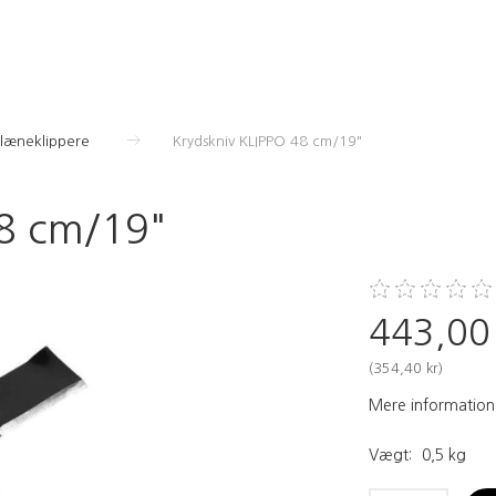
Plæneklippere
Krydskniv KLIPPO 48 cm/19"
48 cm/19"
443,00
(
354,40 kr
)
Mere information
Vægt:
0,5 kg