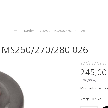
STIHL
Kædehjul 0,325 7T MS260/270/280 026
T MS260/270/280 026
245,00
(
196,00 kr
)
Mere information
Vægt:
0,4 kg