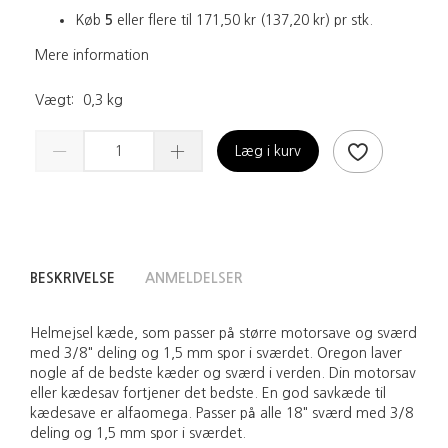
Køb
5
eller flere til
171,50 kr
(
137,20 kr
)
pr stk.
Mere information
Vægt:
0,3 kg
Læg i kurv
BESKRIVELSE
ANMELDELSER
Helmejsel kæde, som passer på større motorsave og sværd
med 3/8" deling og 1,5 mm spor i sværdet. Oregon laver
nogle af de bedste kæder og sværd i verden. Din motorsav
eller kædesav fortjener det bedste. En god savkæde til
kædesave er alfaomega. Passer på alle 18" sværd med 3/8
deling og 1,5 mm spor i sværdet.