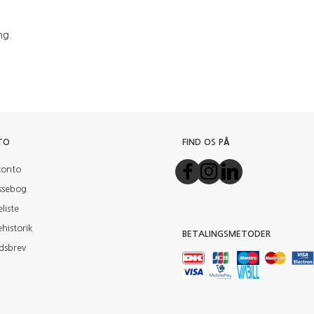
ng.
TO
FIND OS PÅ
konto
ssebog
liste
historik
BETALINGSMETODER
dsbrev