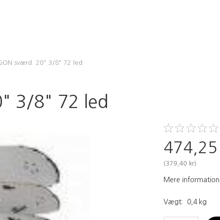
ON sværd. 20" 3/8" 72 led
 3/8" 72 led
474,25
(
379,40 kr
)
Mere information
Vægt:
0,4 kg