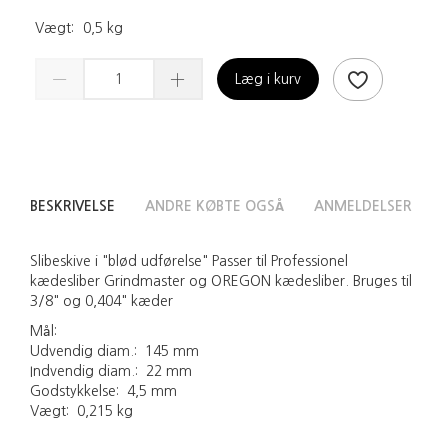
Vægt:
0,5 kg
Læg i kurv
BESKRIVELSE
ANDRE KØBTE OGSÅ
ANMELDELSER
Slibeskive i "blød udførelse" Passer til Professionel
kædesliber Grindmaster og OREGON kædesliber. Bruges til
3/8" og 0,404" kæder
Mål:
Udvendig diam.: 145 mm
Indvendig diam.: 22 mm
Godstykkelse: 4,5 mm
Vægt: 0,215 kg