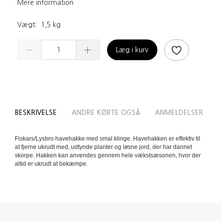
Mere information
Vægt:
1,5 kg
Læg i kurv
BESKRIVELSE
ANDRE KØBTE OGSÅ
ANMELDELSER
Fiskars/Lysbro havehakke med smal klinge. Havehakken er effektiv til
at fjerne ukrudt med, udtynde planter og løsne jord, der har dannet
skorpe. Hakken kan anvendes gennem hele vækstsæsonen, hvor der
altid er ukrudt at bekæmpe.