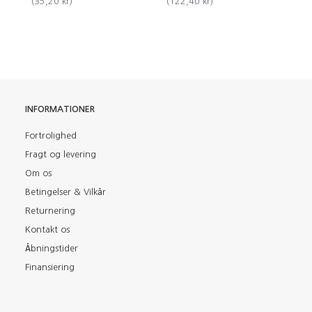
(
35,20 kr
)
(
122,40 kr
)
(
2
INFORMATIONER
Fortrolighed
Fragt og levering
Om os
Betingelser & Vilkår
Returnering
Kontakt os
Åbningstider
Finansiering