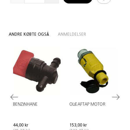
ANDRE KØBTE OGSÅ
ANMELDELSER
BENZINHANE
OLIEAFTAP MOTOR
L
44,00 kr
153,00 kr
35