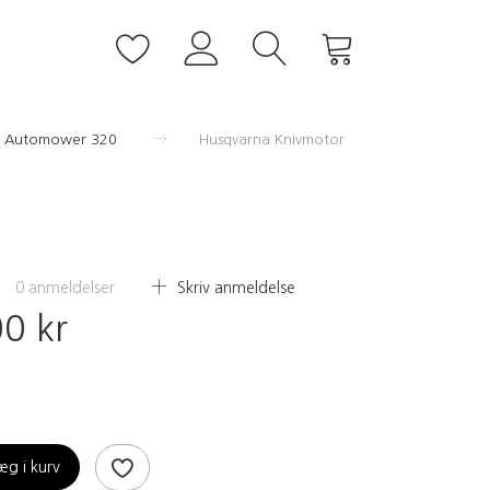
Automower 320
Husqvarna Knivmotor
0
anmeldelser
Skriv anmeldelse
0 kr
æg i kurv