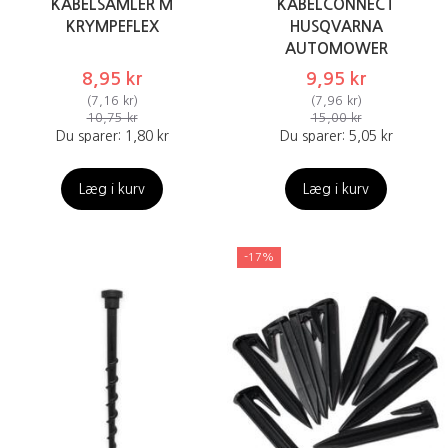
KABELSAMLER M
KABELCONNECT
KRYMPEFLEX
HUSQVARNA
AUTOMOWER
8,95 kr
9,95 kr
(
7,16 kr
)
(
7,96 kr
)
10,75 kr
15,00 kr
Du sparer:
1,80 kr
Du sparer:
5,05 kr
Læg i kurv
Læg i kurv
-17%