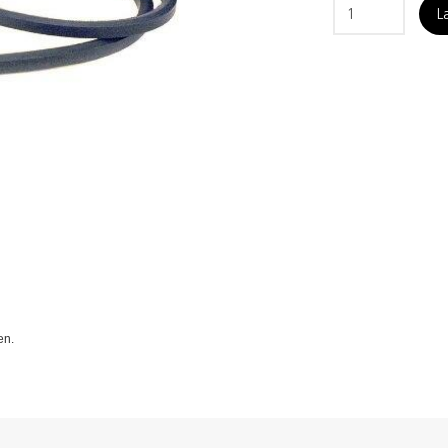
L
en.