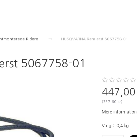
ontmonterede Ridere
HUSQVARNA Rem erst 5067758-01
rst 5067758-01
447,00
(
357,60 kr
)
Mere information
Vægt:
0,4 kg