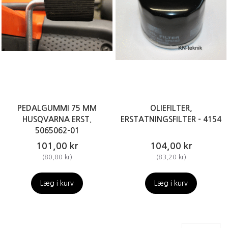
PEDALGUMMI 75 MM
OLIEFILTER,
HUSQVARNA ERST.
ERSTATNINGSFILTER - 4154
5065062-01
101,00 kr
104,00 kr
(
80,80 kr
)
(
83,20 kr
)
Læg i kurv
Læg i kurv