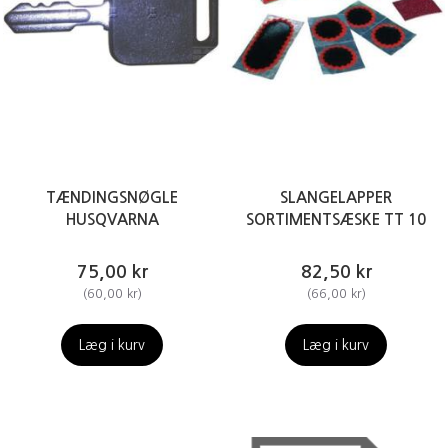
TÆNDINGSNØGLE
SLANGELAPPER
HUSQVARNA
SORTIMENTSÆSKE TT 10
75,00 kr
82,50 kr
(
60,00 kr
)
(
66,00 kr
)
Læg i kurv
Læg i kurv