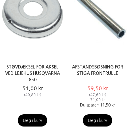
STØVDÆKSEL FOR AKSEL
AFSTANDSBØSNING FOR
VED LEJEHUS HUSQVARNA
STIGA FRONTRULLE
850
51,00 kr
59,50 kr
(
40,80 kr
)
(
47,60 kr
)
71,00 kr
Du sparer:
11,50 kr
Læg i kurv
Læg i kurv