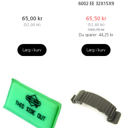
6002 EE 32X15X9
65,00 kr
65,50 kr
(
52,00 kr
)
(
52,40 kr
)
109,75 kr
Du sparer:
44,25 kr
Læg i kurv
Læg i kurv