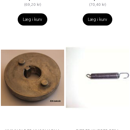
(
69,20 kr
)
(
70,40 kr
)
Læg i kurv
Læg i kurv