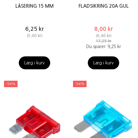
LÅSERING 15 MM
FLADSIKRING 20A GUL
6,25 kr
8,00 kr
(
5,00 kr
)
(
6,40 kr
)
17,25 kr
Du sparer:
9,25 kr
Læg i kurv
Læg i kurv
-54%
-54%