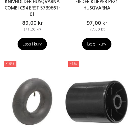
KNIVHOLDER HUSQVARNA
FJEDER KLIPPER PF21
COMBI C94 ERST 5739661-
HUSQVARNA
01
89,00 kr
97,00 kr
(
71,20 kr
)
(
77,60 kr
)
Læg i kurv
Læg i kurv
-19%
-8%