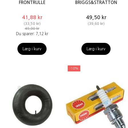
FRONTRULLE
BRIGGS&STRATTON
41,88 kr
49,50 kr
(
33,50 kr
)
(
39,60 kr
)
49,00 kr
Du sparer:
7,12 kr
Læg i kurv
Læg i kurv
-10%