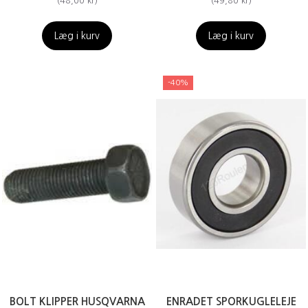
(
48,00 kr
)
(
49,80 kr
)
Læg i kurv
Læg i kurv
-40%
BOLT KLIPPER HUSQVARNA
ENRADET SPORKUGLELEJE