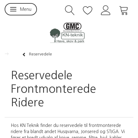
Menu
Skifte navigation
Reservedele
Reservedele
Frontmonterede
Ridere
Hos KN Teknik finder du reservedele til frontmonterede
ridere fra blandt andet Husqvarna, Jonsered og STIGA. Vi
fører et bredt udvalg af knive, remme, filtre, hjul, kabler