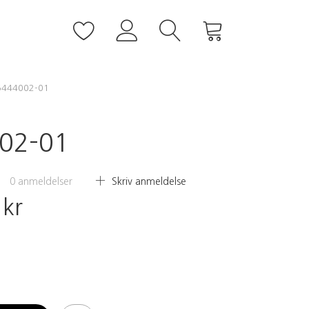
 5444002-01
002-01
0
anmeldelser
Skriv anmeldelse
 kr