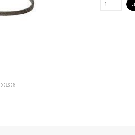
L
DELSER