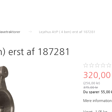
Havetraktorer
Lejehus AYP ( 4 ben) erst af 187281
n) erst af 187281
320,00
(
256,00 kr
)
375,00 kr
Du sparer:
55,00 
Mere information