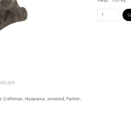
Vægt:
1,05 kg
L
DELSER
ne Craftsman, Husqvarna, Jonsered, Partner,