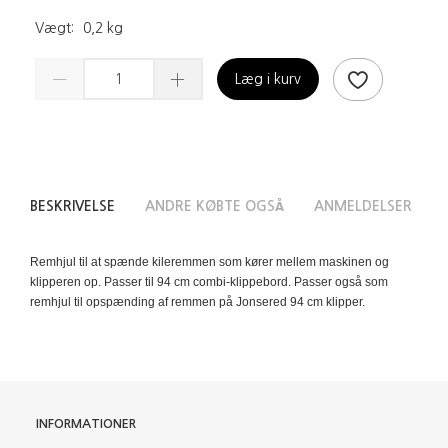
Vægt:
0,2 kg
Læg i kurv
BESKRIVELSE
ANDRE KØBTE OGSÅ
ANMELDELSER
Remhjul til at spænde kileremmen som kører mellem maskinen og
klipperen op. Passer til 94 cm combi-klippebord. Passer også som
remhjul til opspænding af remmen på Jonsered 94 cm klipper.
INFORMATIONER