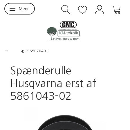
Menu
Skifte navigation
965070401
Spænderulle
Husqvarna erst af
5861043-02