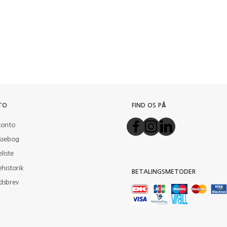
TO
FIND OS PÅ
konto
ssebog
liste
historik
BETALINGSMETODER
dsbrev