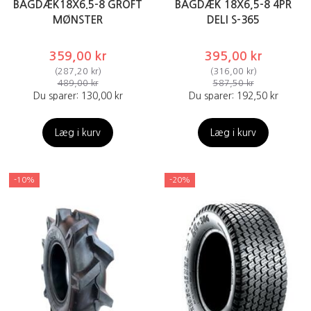
BAGDÆK18X6.5-8 GROFT
BAGDÆK 18X6,5-8 4PR
MØNSTER
DELI S-365
359,00 kr
395,00 kr
(
287,20 kr
)
(
316,00 kr
)
489,00 kr
587,50 kr
Du sparer:
130,00 kr
Du sparer:
192,50 kr
Læg i kurv
Læg i kurv
-10%
-20%