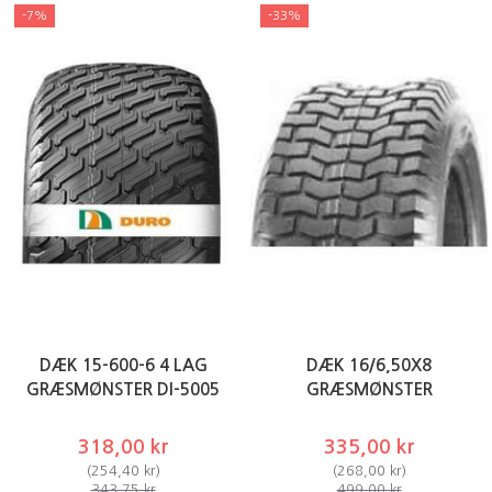
-7%
-33%
DÆK 15-600-6 4 LAG
DÆK 16/6,50X8
GRÆSMØNSTER DI-5005
GRÆSMØNSTER
318,00 kr
335,00 kr
(
254,40 kr
)
(
268,00 kr
)
343,75 kr
499,00 kr