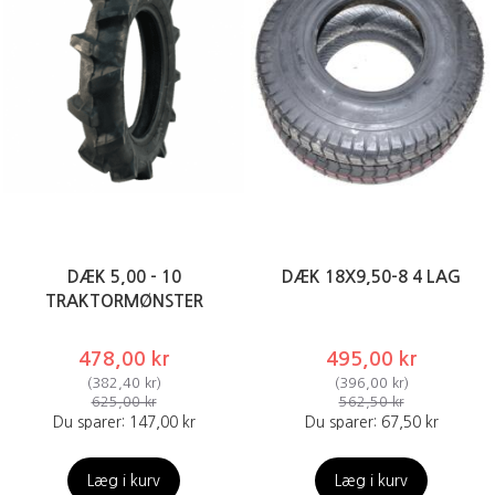
DÆK 5,00 - 10
DÆK 18X9,50-8 4 LAG
TRAKTORMØNSTER
478,00 kr
495,00 kr
(
382,40 kr
)
(
396,00 kr
)
625,00 kr
562,50 kr
Du sparer:
147,00 kr
Du sparer:
67,50 kr
Læg i kurv
Læg i kurv