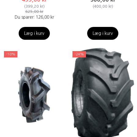
(
399,20 kr
)
(
400,00 kr
)
625,00 kr
Du sparer:
126,00 kr
Læg i kurv
Læg i kurv
-10%
-24%