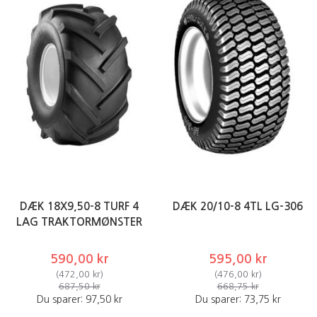
DÆK 18X9,50-8 TURF 4
DÆK 20/10-8 4TL LG-306
LAG TRAKTORMØNSTER
590,00 kr
595,00 kr
(
472,00 kr
)
(
476,00 kr
)
687,50 kr
668,75 kr
Du sparer:
97,50 kr
Du sparer:
73,75 kr