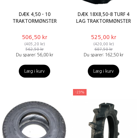
DÆK 4,50 - 10
DÆK 18X8,50-8 TURF 4
TRAKTORMØNSTER
LAG TRAKTORMØNSTER
506,50 kr
525,00 kr
(
405,20 kr
)
(
420,00 kr
)
562,50 kr
687,50 kr
Du sparer:
56,00 kr
Du sparer:
162,50 kr
Læg i kurv
Læg i kurv
-23%