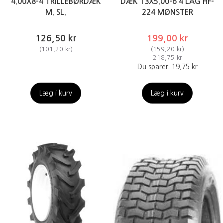
4.00X8-4 TRILLEBØRDÆK
DÆK 13X5.00-6 4 LAG HF-
M. SL.
224 MØNSTER
126,50 kr
199,00 kr
(
101,20 kr
)
(
159,20 kr
)
218,75 kr
Du sparer:
19,75 kr
Læg i kurv
Læg i kurv