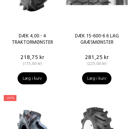
DÆK 4,00 - 4
DÆK 15-600-6 6 LAG
TRAKTORMØNSTER
GRÆSMØNSTER
218,75 kr
281,25 kr
(
175,00 kr
)
(
225,00 kr
)
Læg i kurv
Læg i kurv
-24%