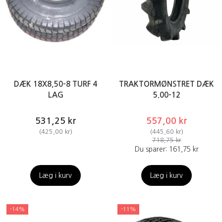
DÆK 18X8,50-8 TURF 4
TRAKTORMØNSTRET DÆK
LAG
5.00-12
531,25 kr
557,00 kr
(
425,00 kr
)
(
445,60 kr
)
718,75 kr
Du sparer:
161,75 kr
Læg i kurv
Læg i kurv
-14%
-11%