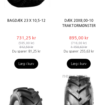
BAGDÆK 23 X 10,5-12
DÆK 20X8,00-10
TRAKTORMØNSTER
731,25 kr
895,00 kr
(
585,00 kr
)
(
716,00 kr
)
812,50 kr
1.150,63 kr
Du sparer:
81,25 kr
Du sparer:
255,63 kr
Læg i kurv
Læg i kurv