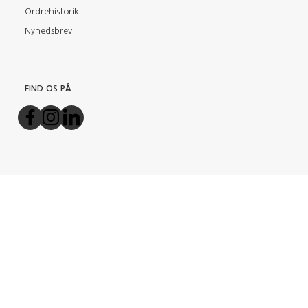
Ordrehistorik
Nyhedsbrev
FIND OS PÅ
BETALINGSMETODER
TILMELD NYHEDSBREV
Email-
adresse