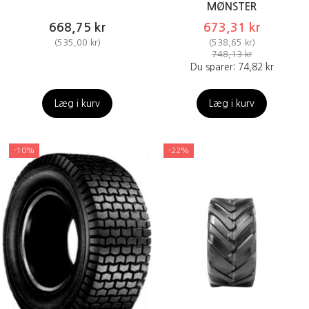
MØNSTER
668,75 kr
673,31 kr
(
535,00 kr
)
(
538,65 kr
)
748,13 kr
Du sparer:
74,82 kr
Læg i kurv
Læg i kurv
-10%
-22%