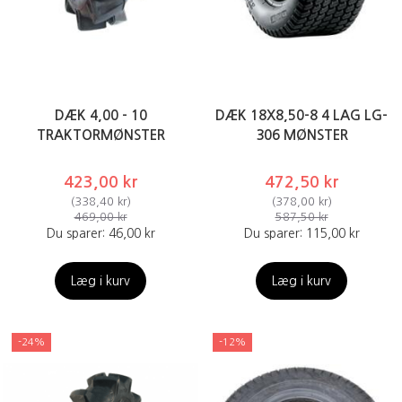
DÆK 4,00 - 10
DÆK 18X8,50-8 4 LAG LG-
TRAKTORMØNSTER
306 MØNSTER
423,00 kr
472,50 kr
(
338,40 kr
)
(
378,00 kr
)
469,00 kr
587,50 kr
Du sparer:
46,00 kr
Du sparer:
115,00 kr
Læg i kurv
Læg i kurv
-24%
-12%