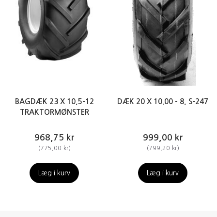
BAGDÆK 23 X 10,5-12
DÆK 20 X 10.00 - 8, S-247
TRAKTORMØNSTER
968,75 kr
999,00 kr
(
775,00 kr
)
(
799,20 kr
)
Læg i kurv
Læg i kurv