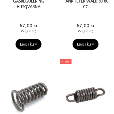
GASREGULERING
TANKFILTER WALBRO 80
HUSQVARNA
CC
67,00 kr
67,00 kr
(
53,60 kr
)
(
53,60 kr
)
Læg i kurv
Læg i kurv
-10%