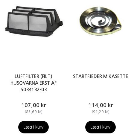
LUFTFILTER (FILT)
STARTFJEDER M KASETTE
HUSQVARNA ERST AF
5034132-03
107,00 kr
114,00 kr
(
85,60 kr
)
(
91,20 kr
)
Læg i kurv
Læg i kurv