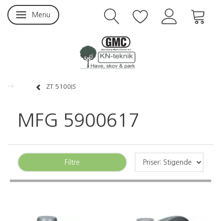
Menu
Skifte navigation
ZT 5100IS
MFG 5900617
Filtre