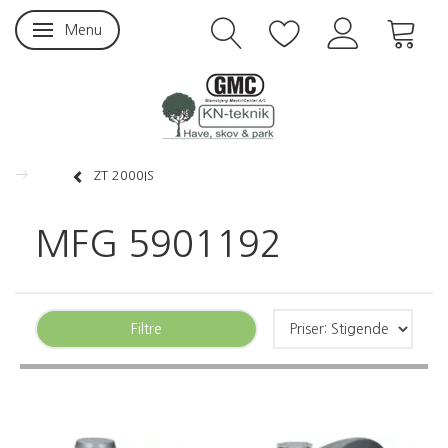
Menu
Skifte navigation
ZT 2000IS
MFG 5901192
Filtre