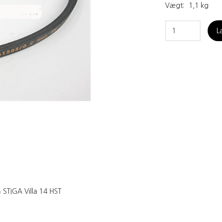
Vægt:
1,1 kg
L
å STIGA Villa 14 HST