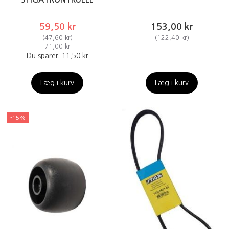
59,50 kr
153,00 kr
(
47,60 kr
)
(
122,40 kr
)
71,00 kr
Du sparer:
11,50 kr
Læg i kurv
Læg i kurv
-15%