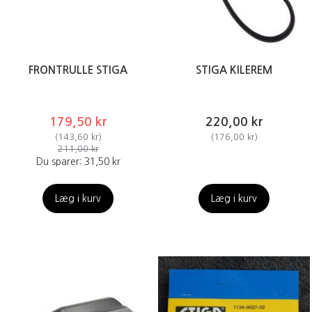
FRONTRULLE STIGA
STIGA KILEREM
179,50 kr
220,00 kr
(
143,60 kr
)
(
176,00 kr
)
211,00 kr
Du sparer:
31,50 kr
Læg i kurv
Læg i kurv