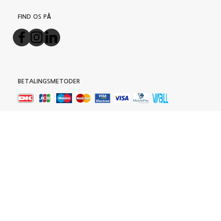
FIND OS PÅ
BETALINGSMETODER
TILMELD NYHEDSBREV
Email-
adresse
Tilmeld dig vores nyhedsbrev og modtag gode tilbud samt
andre spændende nyheder direkte i din indbakke.
Tilmeld
Afmeld