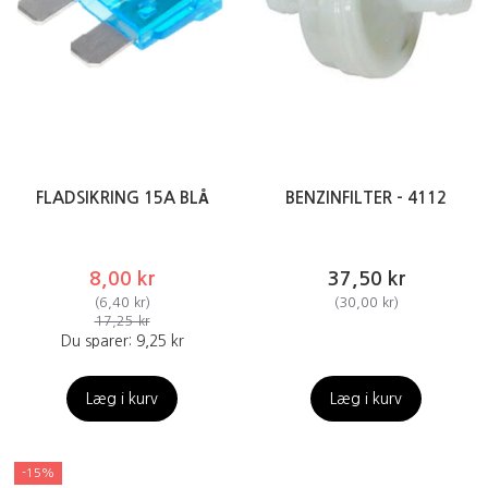
FLADSIKRING 15A BLÅ
BENZINFILTER - 4112
8,00 kr
37,50 kr
(
6,40 kr
)
(
30,00 kr
)
17,25 kr
Du sparer:
9,25 kr
Læg i kurv
Læg i kurv
-15%