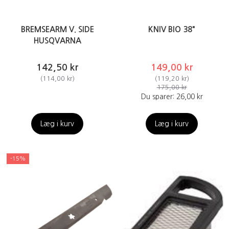
BREMSEARM V. SIDE
KNIV BIO 38"
HUSQVARNA
142,50 kr
149,00 kr
(
114,00 kr
)
(
119,20 kr
)
175,00 kr
Du sparer:
26,00 kr
Læg i kurv
Læg i kurv
-15%