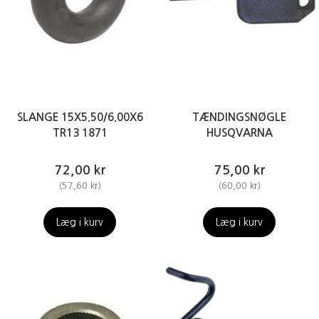
SLANGE 15X5.50/6.00X6
TÆNDINGSNØGLE
TR13 1871
HUSQVARNA
72,00 kr
75,00 kr
(
57,60 kr
)
(
60,00 kr
)
Læg i kurv
Læg i kurv