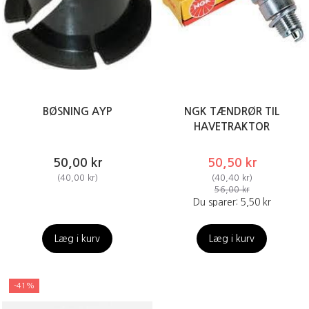
BØSNING AYP
NGK TÆNDRØR TIL
HAVETRAKTOR
50,00 kr
50,50 kr
(
40,00 kr
)
(
40,40 kr
)
56,00 kr
Du sparer:
5,50 kr
Læg i kurv
Læg i kurv
-41%