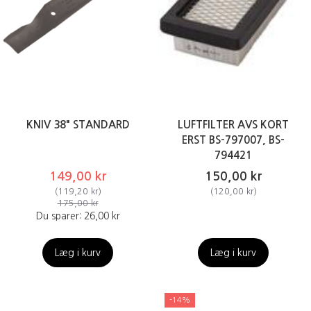
KNIV 38" STANDARD
LUFTFILTER AVS KORT
ERST BS-797007, BS-
794421
149,00 kr
150,00 kr
(
119,20 kr
)
(
120,00 kr
)
175,00 kr
Du sparer:
26,00 kr
Læg i kurv
Læg i kurv
-14%