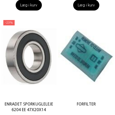
Læg i kurv
Læg i kurv
-23%
ENRADET SPORKUGLELEJE
FORFILTER
6204 EE 47X20X14