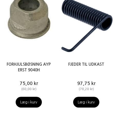
FORHJULSBØSNING AYP
FJEDER TIL UDKAST
ERST 9040H
75,00 kr
97,75 kr
(
60,00 kr
)
(
78,20 kr
)
Læg i kurv
Læg i kurv