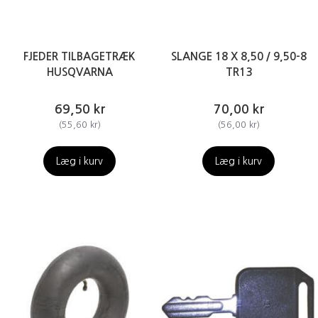
FJEDER TILBAGETRÆK
SLANGE 18 X 8,50 / 9,50-8
HUSQVARNA
TR13
69,50 kr
70,00 kr
(
55,60 kr
)
(
56,00 kr
)
Læg i kurv
Læg i kurv