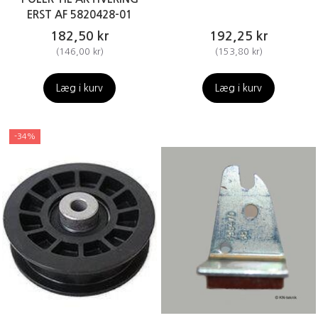
ERST AF 5820428-01
182,50 kr
192,25 kr
(
146,00 kr
)
(
153,80 kr
)
Læg i kurv
Læg i kurv
-34%