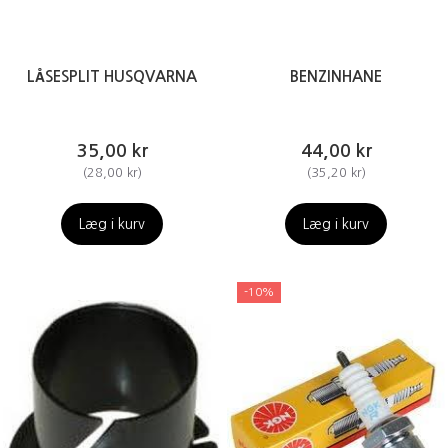
LÅSESPLIT HUSQVARNA
BENZINHANE
35,00 kr
44,00 kr
(
28,00 kr
)
(
35,20 kr
)
Læg i kurv
Læg i kurv
-10%