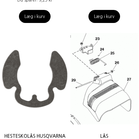
Du sparer:
9,25 kr
Læg i kurv
Læg i kurv
HESTESKOLÅS HUSQVARNA
LÅS