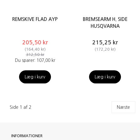
REMSKIVE FLAD AYP
BREMSEARM H. SIDE
HUSQVARNA
205,50 kr
215,25 kr
(
164,40 kr
)
(
172,20 kr
)
312,50 kr
Du sparer:
107,00 kr
Læg i kurv
Læg i kurv
Side 1 af 2
Næste
INFORMATIONER