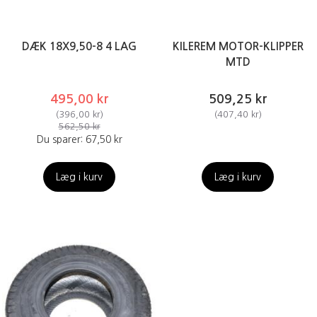
DÆK 18X9,50-8 4 LAG
KILEREM MOTOR-KLIPPER
MTD
495,00 kr
509,25 kr
(
396,00 kr
)
(
407,40 kr
)
562,50 kr
Du sparer:
67,50 kr
Læg i kurv
Læg i kurv