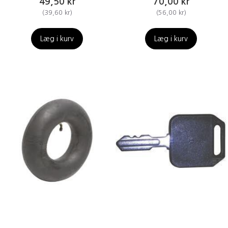
49,50 kr
70,00 kr
(
39,60 kr
)
(
56,00 kr
)
Læg i kurv
Læg i kurv