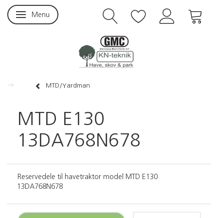
Menu
Skifte navigation
MTD/Yardman
MTD E130
13DA768N678
Reservedele til havetraktor model MTD E130
13DA768N678