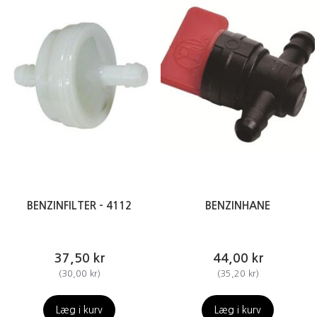
BENZINFILTER - 4112
BENZINHANE
37,50 kr
44,00 kr
(
30,00 kr
)
(
35,20 kr
)
Læg i kurv
Læg i kurv