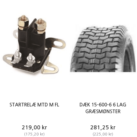
STARTRELÆ MTD M FL
DÆK 15-600-6 6 LAG
GRÆSMØNSTER
219,00 kr
281,25 kr
(
175,20 kr
)
(
225,00 kr
)