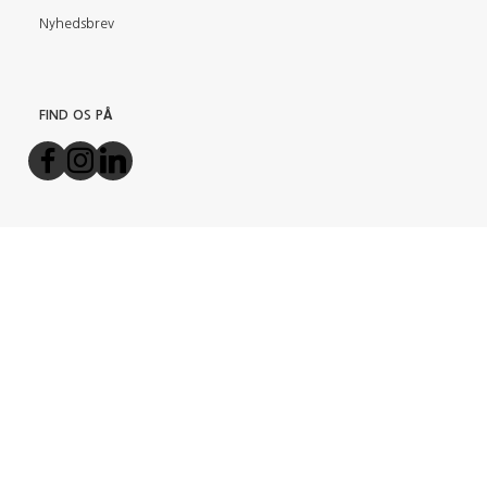
Nyhedsbrev
FIND OS PÅ
BETALINGSMETODER
TILMELD NYHEDSBREV
Email-
adresse
Tilmeld dig vores nyhedsbrev og modtag gode tilbud samt