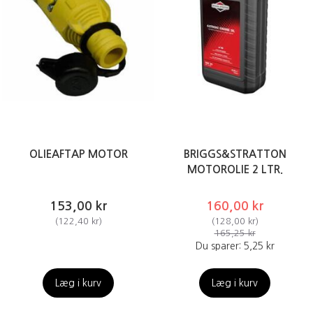
OLIEAFTAP MOTOR
BRIGGS&STRATTON
MOTOROLIE 2 LTR.
153,00 kr
160,00 kr
(
122,40 kr
)
(
128,00 kr
)
165,25 kr
Du sparer:
5,25 kr
Læg i kurv
Læg i kurv