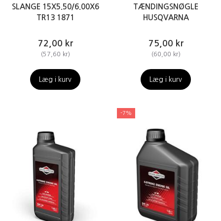
SLANGE 15X5.50/6.00X6
TÆNDINGSNØGLE
TR13 1871
HUSQVARNA
72,00 kr
75,00 kr
(
57,60 kr
)
(
60,00 kr
)
Læg i kurv
Læg i kurv
-7%