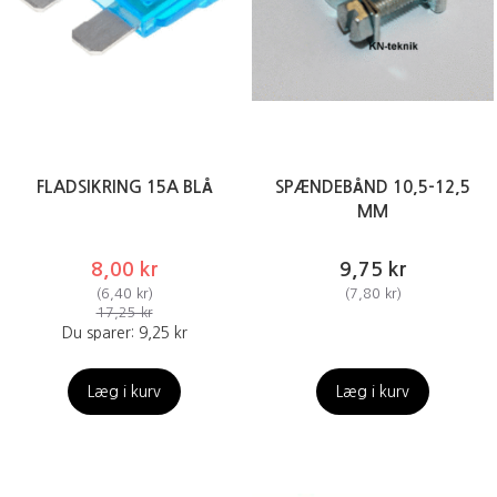
FLADSIKRING 15A BLÅ
SPÆNDEBÅND 10,5-12,5
MM
8,00 kr
9,75 kr
(
6,40 kr
)
(
7,80 kr
)
17,25 kr
Du sparer:
9,25 kr
Læg i kurv
Læg i kurv