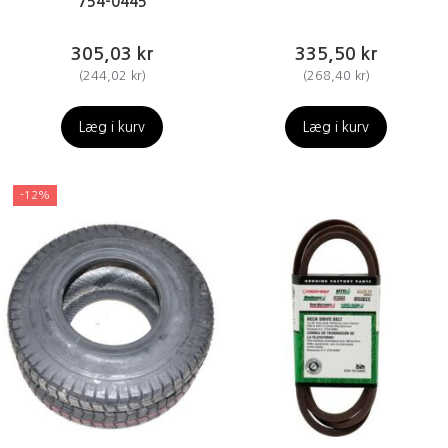
754-0445
305,03 kr
335,50 kr
(
244,02 kr
)
(
268,40 kr
)
Læg i kurv
Læg i kurv
-12%