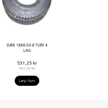
DÆK 18X8,50-8 TURF 4
LAG
531,25 kr
(
425,00 kr
)
Læg i kurv