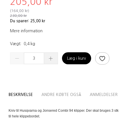
205,00 kr
(
164,00 kr
)
230,00 kr
Du sparer:
25,00 kr
Mere information
Vægt:
0,4 kg
Læg i kurv
BESKRIVELSE
ANDRE KØBTE OGSÅ
ANMELDELSER
Kniv til Husqvarna og Jonsered Combi 94 klipper. Der skal bruges 3 stk
til hele klippebordet.