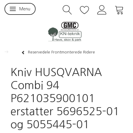
Menu
Skifte navigation
Reservedele Frontmonterede Ridere
Kniv HUSQVARNA
Combi 94
P621035900101
erstatter 5696525-01
og 5055445-01