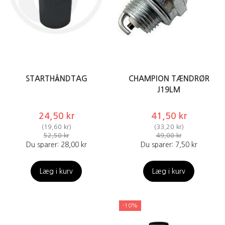
STARTHÅNDTAG
CHAMPION TÆNDRØR
J19LM
24,50 kr
41,50 kr
(
19,60 kr
)
(
33,20 kr
)
52,50 kr
49,00 kr
Du sparer:
28,00 kr
Du sparer:
7,50 kr
Læg i kurv
Læg i kurv
-10%