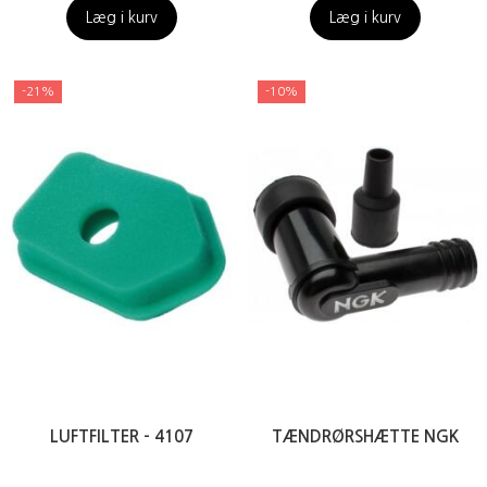
Læg i kurv
Læg i kurv
-21%
-10%
LUFTFILTER - 4107
TÆNDRØRSHÆTTE NGK