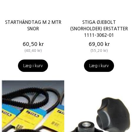
STARTHÅNDTAG M 2 MTR
STIGA ØJEBOLT
SNOR
(SNORHOLDER) ERSTATTER
1111-3062-01
60,50 kr
69,00 kr
(
48,40 kr
)
(
55,20 kr
)
Læg i kurv
Læg i kurv