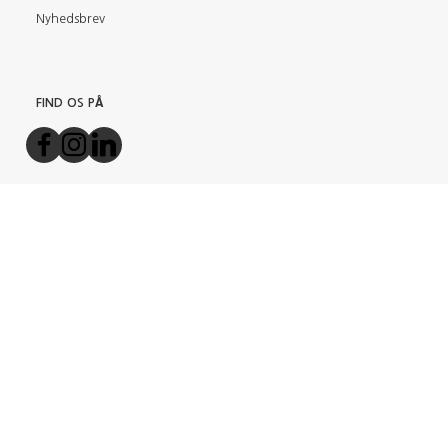
Nyhedsbrev
FIND OS PÅ
BETALINGSMETODER
TILMELD NYHEDSBREV
Email-
adresse
Tilmeld dig vores nyhedsbrev og modtag gode tilbud samt