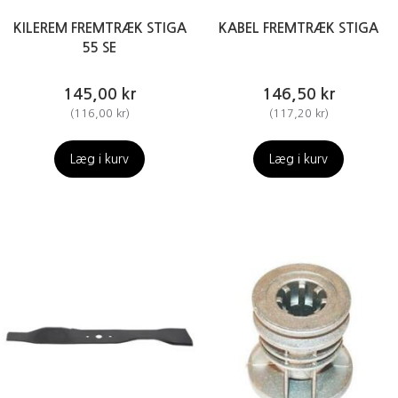
KILEREM FREMTRÆK STIGA
KABEL FREMTRÆK STIGA
55 SE
145,00 kr
146,50 kr
(
116,00 kr
)
(
117,20 kr
)
Læg i kurv
Læg i kurv