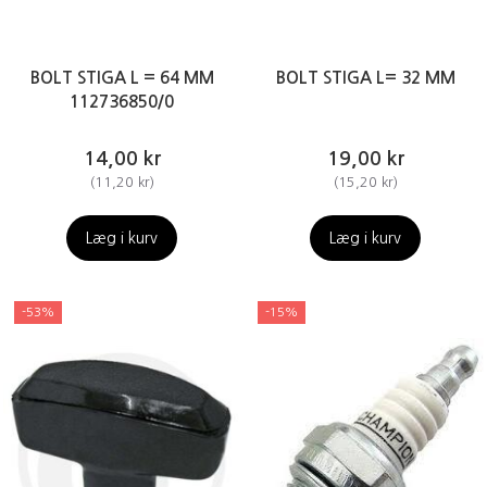
BOLT STIGA L = 64 MM
BOLT STIGA L= 32 MM
112736850/0
14,00 kr
19,00 kr
(
11,20 kr
)
(
15,20 kr
)
Læg i kurv
Læg i kurv
-53%
-15%