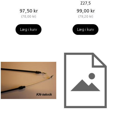
Z27,5
97,50 kr
99,00 kr
(
78,00 kr
)
(
79,20 kr
)
Læg i kurv
Læg i kurv