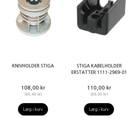
KNIVHOLDER STIGA
STIGA KABELHOLDER
ERSTATTER 1111-2969-01
108,00 kr
110,00 kr
(
86,40 kr
)
(
88,00 kr
)
Læg i kurv
Læg i kurv