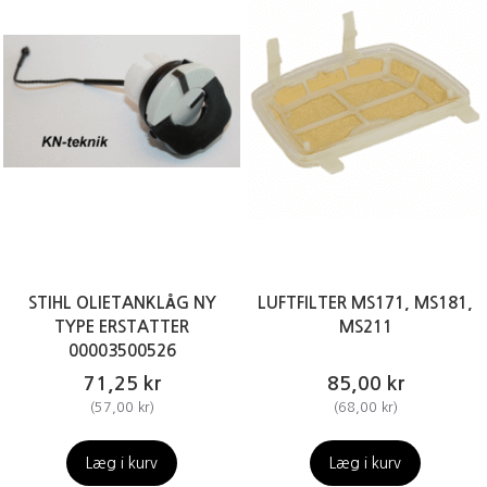
STIHL OLIETANKLÅG NY
LUFTFILTER MS171, MS181,
TYPE ERSTATTER
MS211
00003500526
71,25 kr
85,00 kr
(
57,00 kr
)
(
68,00 kr
)
Læg i kurv
Læg i kurv