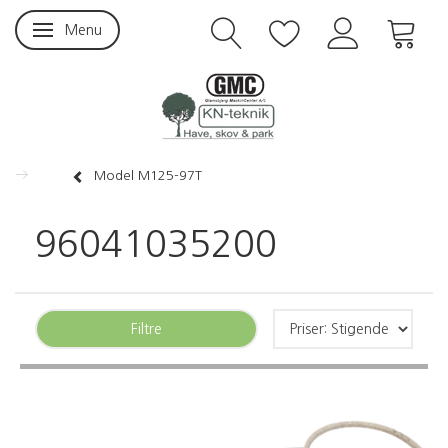
Menu
Skifte navigation
Model M125-97T
96041035200
Filtre