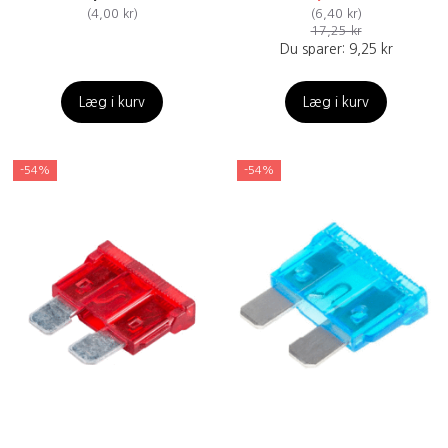
(
4,00 kr
)
(
6,40 kr
)
17,25 kr
Du sparer:
9,25 kr
Læg i kurv
Læg i kurv
-54%
-54%