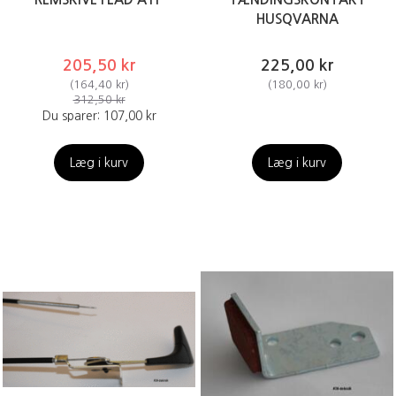
HUSQVARNA
205,50 kr
225,00 kr
(
164,40 kr
)
(
180,00 kr
)
312,50 kr
Du sparer:
107,00 kr
Læg i kurv
Læg i kurv