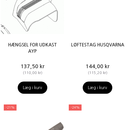
HÆNGSEL FOR UDKAST
LØFTESTAG HUSQVARNA
AYP
137,50 kr
144,00 kr
(
110,00 kr
)
(
115,20 kr
)
Læg i kurv
Læg i kurv
-21%
-24%