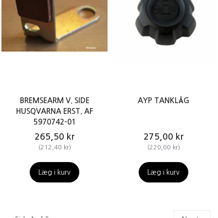
BREMSEARM V. SIDE
AYP TANKLÅG
HUSQVARNA ERST. AF
5970742-01
265,50 kr
275,00 kr
(
212,40 kr
)
(
220,00 kr
)
Læg i kurv
Læg i kurv