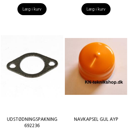
Læg i kurv
Læg i kurv
UDSTØDNINGSPAKNING
NAVKAPSEL GUL AYP
692236