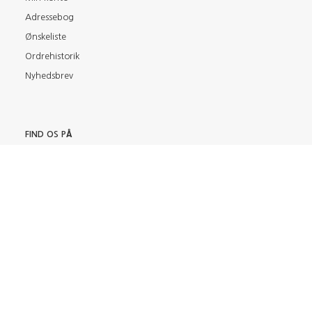
Adressebog
Ønskeliste
Ordrehistorik
Nyhedsbrev
FIND OS PÅ
BETALINGSMETODER
TILMELD NYHEDSBREV