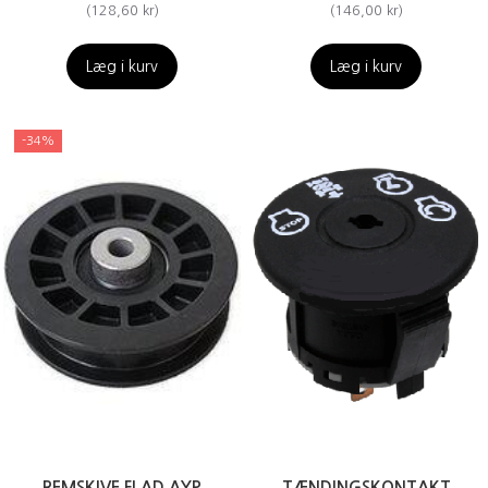
(
128,60 kr
)
(
146,00 kr
)
Læg i kurv
Læg i kurv
-34%
REMSKIVE FLAD AYP
TÆNDINGSKONTAKT