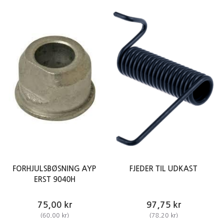
FORHJULSBØSNING AYP
FJEDER TIL UDKAST
ERST 9040H
75,00 kr
97,75 kr
(
60,00 kr
)
(
78,20 kr
)