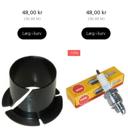
48,00 kr
48,00 kr
(
38,40 kr
)
(
38,40 kr
)
Læg i kurv
Læg i kurv
-10%