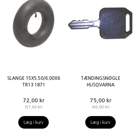
SLANGE 15X5.50/6.00X6
TÆNDINGSNØGLE
TR13 1871
HUSQVARNA
72,00 kr
75,00 kr
(
57,60 kr
)
(
60,00 kr
)
Læg i kurv
Læg i kurv