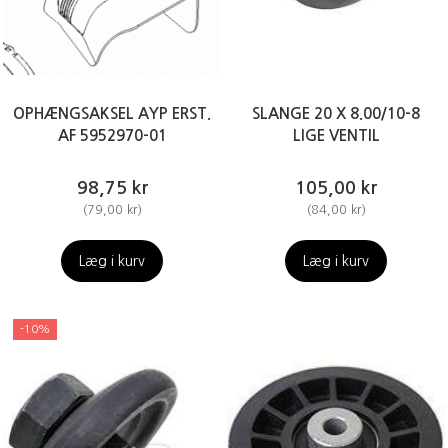
OPHÆNGSAKSEL AYP ERST.
SLANGE 20 X 8.00/10-8
AF 5952970-01
LIGE VENTIL
98,75 kr
105,00 kr
(
79,00 kr
)
(
84,00 kr
)
Læg i kurv
Læg i kurv
-10%