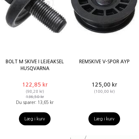
BOLT M SKIVE I LEJEAKSEL
REMSKIVE V-SPOR AYP
HUSQVARNA
122,85 kr
125,00 kr
(
98,28 kr
)
(
100,00 kr
)
136,50 kr
Du sparer:
13,65 kr
Læg i kurv
Læg i kurv