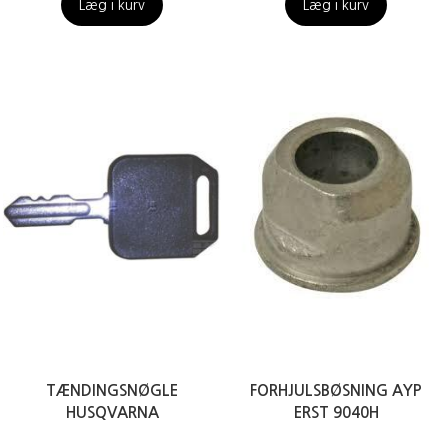
Læg i kurv
Læg i kurv
TÆNDINGSNØGLE
FORHJULSBØSNING AYP
HUSQVARNA
ERST 9040H