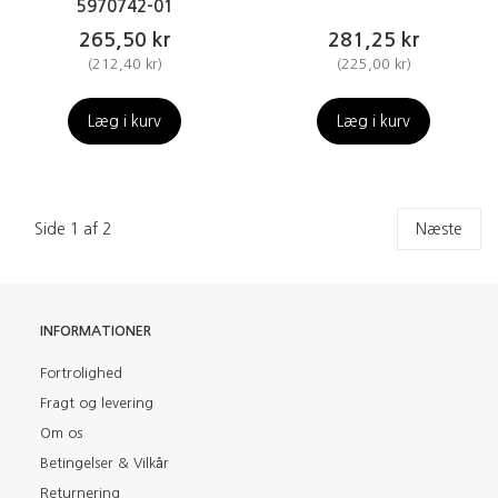
5970742-01
265,50 kr
281,25 kr
(
212,40 kr
)
(
225,00 kr
)
Læg i kurv
Læg i kurv
Side 1 af 2
Næste
INFORMATIONER
Fortrolighed
Fragt og levering
Om os
Betingelser & Vilkår
Returnering