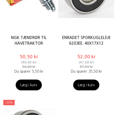
NGK TÆNDRØR TIL
ENRADET SPORKUGLELEJE
HAVETRAKTOR
6203EE. 40X17X12
50,50 kr
52,00 kr
(
40,40 kr
)
(
41,60 kr
)
56,00 kr
87,50 kr
Du sparer:
5,50 kr
Du sparer:
35,50 kr
Læg i kurv
Læg i kurv
-23%