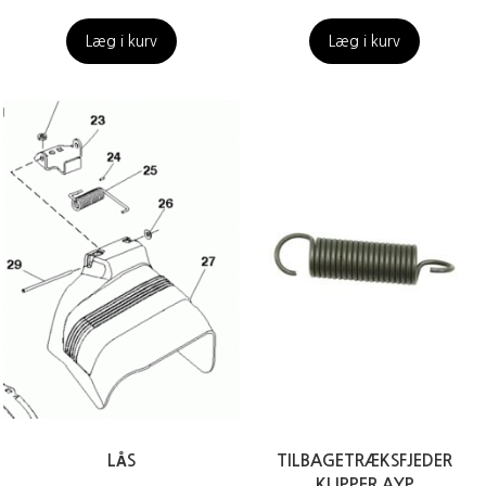
Læg i kurv
Læg i kurv
LÅS
TILBAGETRÆKSFJEDER
KLIPPER AYP