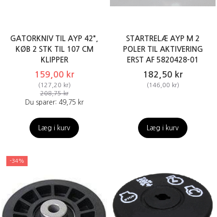
GATORKNIV TIL AYP 42",
STARTRELÆ AYP M 2
KØB 2 STK TIL 107 CM
POLER TIL AKTIVERING
KLIPPER
ERST AF 5820428-01
159,00 kr
182,50 kr
(
127,20 kr
)
(
146,00 kr
)
208,75 kr
Du sparer:
49,75 kr
Læg i kurv
Læg i kurv
-34%