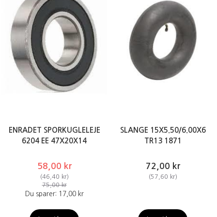
ENRADET SPORKUGLELEJE
SLANGE 15X5.50/6.00X6
6204 EE 47X20X14
TR13 1871
58,00 kr
72,00 kr
(
46,40 kr
)
(
57,60 kr
)
75,00 kr
Du sparer:
17,00 kr