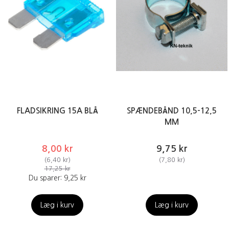
FLADSIKRING 15A BLÅ
SPÆNDEBÅND 10,5-12,5
MM
8,00 kr
9,75 kr
(
6,40 kr
)
(
7,80 kr
)
17,25 kr
Du sparer:
9,25 kr
Læg i kurv
Læg i kurv