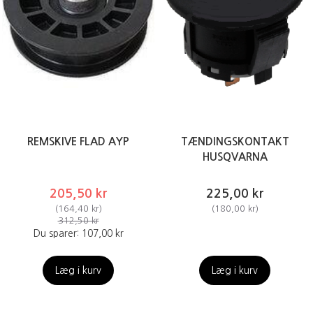
REMSKIVE FLAD AYP
TÆNDINGSKONTAKT
HUSQVARNA
205,50 kr
225,00 kr
(
164,40 kr
)
(
180,00 kr
)
312,50 kr
Du sparer:
107,00 kr
Læg i kurv
Læg i kurv