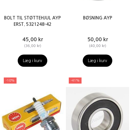
BOLT TIL STØTTEHJUL AYP
BØSNING AYP
ERST. 5321248-42
45,00 kr
50,00 kr
(
36,00 kr
)
(
40,00 kr
)
Læg i kurv
Læg i kurv
-10%
-41%