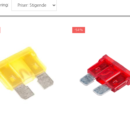
ring:
-54%