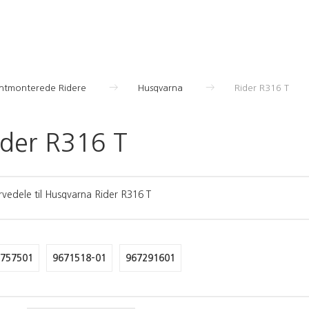
ontmonterede Ridere
Husqvarna
Rider R316 T
ider R316 T
vedele til Husqvarna Rider R316 T
757501
9671518-01
967291601