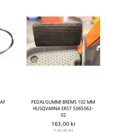
 AF
PEDALGUMMI BREMS 102 MM
HUSQVARNA ERST 5065062-
02
163,00 kr
(
130,40 kr
)