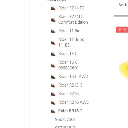
Sorte
Rider R214 TC
Rider R214TC
Comfort Edition
-54%
Rider 11 Bio
Rider 111B og
111B5
Rider 13 C
Rider 16 C
966830601
Rider 16 C AWD
Rider R213 C
Rider R216
Rider R216 AWD
Rider R316 T
966757501
9671518-01