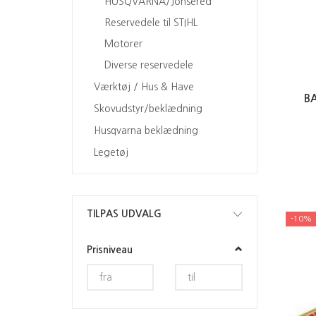
HUSQVARNA/Jonsered
Reservedele til STIHL
Motorer
Diverse reservedele
Værktøj / Hus & Have
B
Skovudstyr/beklædning
Husqvarna beklædning
Legetøj
Skifte
TILPAS UDVALG
-10%
filter
Prisniveau