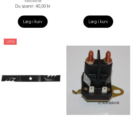
189,00 kr
Du sparer:
40,00 kr
Læg i kurv
Læg i kurv
-24%