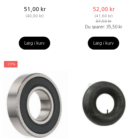
51,00 kr
52,00 kr
(
40,80 kr
)
(
41,60 kr
)
87,50 kr
Du sparer:
35,50 kr
Læg i kurv
Læg i kurv
-23%