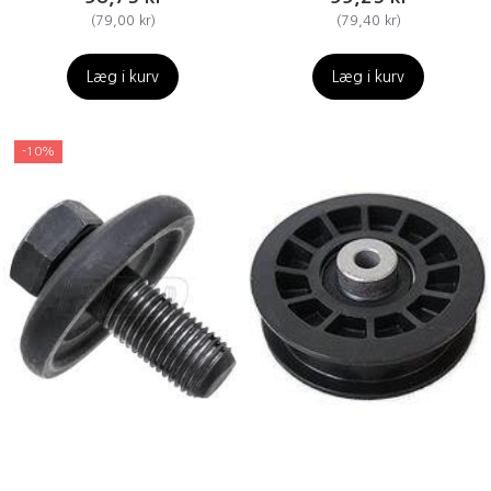
(
79,00 kr
)
(
79,40 kr
)
Læg i kurv
Læg i kurv
-10%