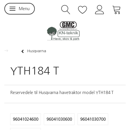
Menu
Skifte navigation
Husqvarna
YTH184 T
Reservedele til Husqvarna havetraktor model YTH184 T
96041024600
96041030600
96041030700