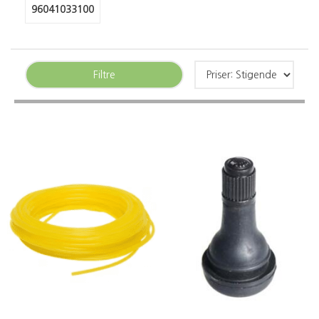
96041033100
Filtre