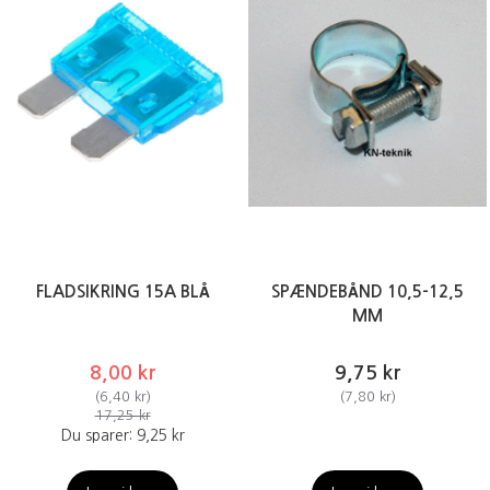
FLADSIKRING 15A BLÅ
SPÆNDEBÅND 10,5-12,5
MM
8,00 kr
9,75 kr
(
6,40 kr
)
(
7,80 kr
)
17,25 kr
Du sparer:
9,25 kr