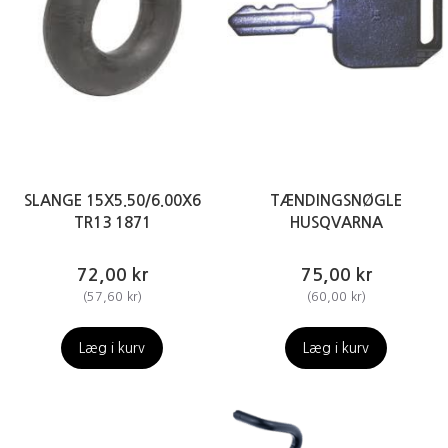
SLANGE 15X5.50/6.00X6
TÆNDINGSNØGLE
TR13 1871
HUSQVARNA
72,00 kr
75,00 kr
(
57,60 kr
)
(
60,00 kr
)
Læg i kurv
Læg i kurv