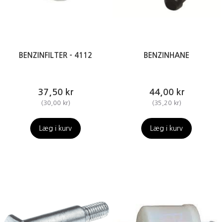
BENZINFILTER - 4112
BENZINHANE
37,50 kr
44,00 kr
(
30,00 kr
)
(
35,20 kr
)
Læg i kurv
Læg i kurv