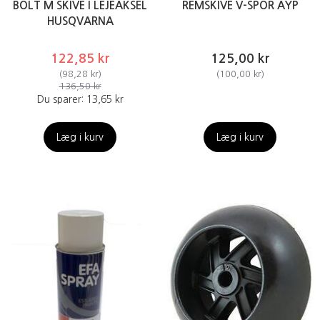
BOLT M SKIVE I LEJEAKSEL
REMSKIVE V-SPOR AYP
HUSQVARNA
122,85 kr
125,00 kr
(
98,28 kr
)
(
100,00 kr
)
136,50 kr
Du sparer:
13,65 kr
Læg i kurv
Læg i kurv