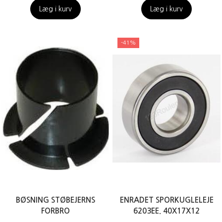
Læg i kurv
Læg i kurv
-41%
BØSNING STØBEJERNS
ENRADET SPORKUGLELEJE
FORBRO
6203EE. 40X17X12