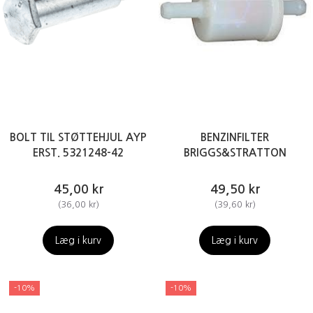
BOLT TIL STØTTEHJUL AYP
BENZINFILTER
ERST. 5321248-42
BRIGGS&STRATTON
45,00 kr
49,50 kr
(
36,00 kr
)
(
39,60 kr
)
Læg i kurv
Læg i kurv
-10%
-10%