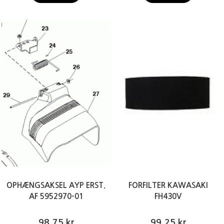
OPHÆNGSAKSEL AYP ERST.
FORFILTER KAWASAKI
AF 5952970-01
FH430V
98,75 kr
99,25 kr