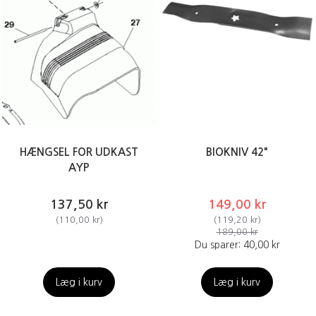
HÆNGSEL FOR UDKAST
BIOKNIV 42"
AYP
137,50 kr
149,00 kr
(
110,00 kr
)
(
119,20 kr
)
189,00 kr
Du sparer:
40,00 kr
Læg i kurv
Læg i kurv